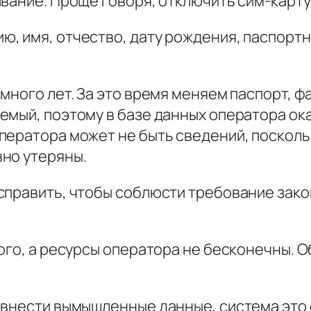
вание. Проще говоря, отключить сим-карту
 имя, отчество, дату рождения, паспортны
много лет. За это время меняем паспорт, ф
емый, поэтому в базе данных оператора о
ператора может не быть сведений, посколь
но утеряны.
справить, чтобы соблюсти требование зако
ного, а ресурсы оператора не бесконечны. 
внести вымышленные данные, система это 