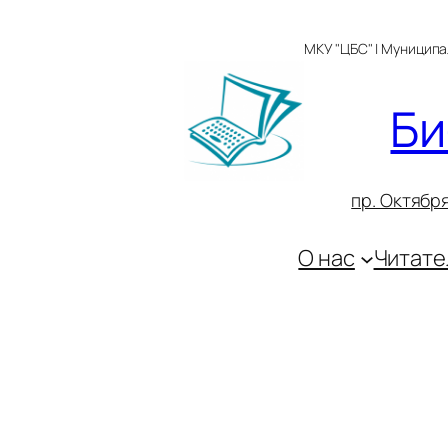
Перейти
к
МКУ "ЦБС" | Муницип
содержимому
Би
пр. Октября
О нас
Читате