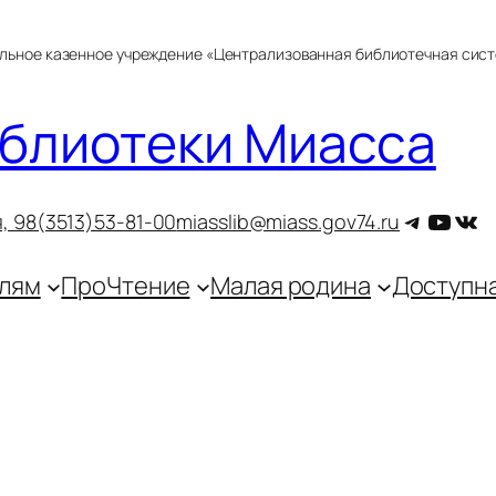
альное казенное учреждение «Централизованная библиотечная сис
блиотеки Миасса
Telegra
YouT
ВКо
, 9
8(3513)53-81-00
miasslib@miass.gov74.ru
лям
ПроЧтение
Малая родина
Доступн