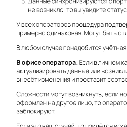
Данные синхронизируются с порт
не возникло, то вы увидите стату
У всех операторов процедура подтве
примерно одинаковая. Могут быть отл
В любом случае понадобится учётная 
В офисе оператора.
Если в личном к
актуализировать данные или возникли
внесёт изменения и проставит соотв
Сложности могут возникнуть, если но
оформлен на другое лицо, то операто
заблокируют.
Если это ваш случай, то придётся ис