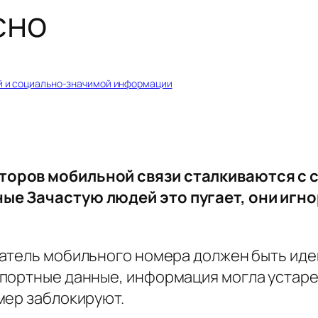
сно
й и социально-значимой информации
торов мобильной связи сталкиваются с
ые Зачастую людей это пугает, они игн
атель мобильного номера должен быть иде
ортные данные, информация могла устареть
мер заблокируют.