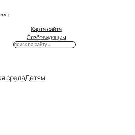
тема»
Карта сайта
Слабовидящим
Поиск
m
ube
нтакте
ая среда
Детям