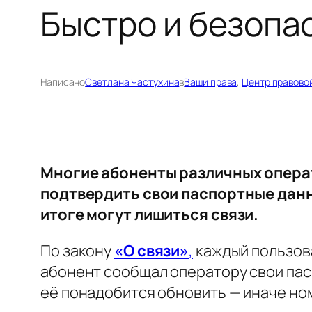
Быстро и безопа
Написано
Светлана Частухина
в
Ваши права
, 
Центр правово
Многие абоненты различных опера
подтвердить свои паспортные данн
итоге могут лишиться связи.
По закону
«О связи»
,
каждый пользов
абонент сообщал оператору свои пасп
её понадобится обновить — иначе но