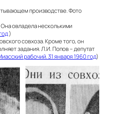
батывающем производстве. Фото
. Она овладела несколькими
год
)
вского совхоза. Кроме того, он
лняет задания. Л.И. Попов – депутат
Миасский рабочий. 31 января 1960 год
)