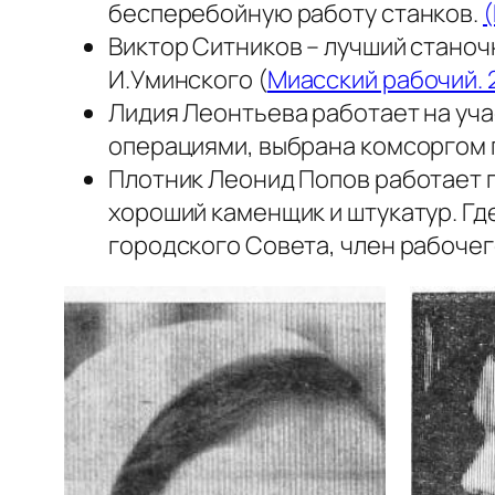
бесперебойную работу станков.
(
Виктор Ситников – лучший стано
И.Уминского (
Миасский рабочий. 
Лидия Леонтьева работает на уча
операциями, выбрана комсоргом г
Плотник Леонид Попов работает п
хороший каменщик и штукатур. Где
городского Совета, член рабочег