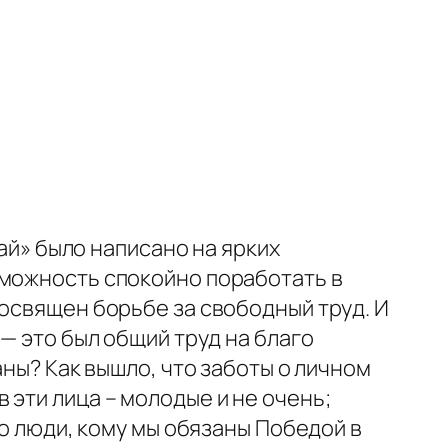
Май» было написано на ярких
зможность спокойно поработать в
посвящен борьбе за свободный труд. И
— это был общий труд на благо
аны? Как вышло, что заботы о личном
эти лица – молодые и не очень;
то люди, кому мы обязаны Победой в