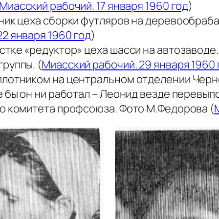
Миасский рабочий. 17 января 1960 год
)
чник цеха сборки футляров на деревообра
22 января 1960 год
)
стке «редуктор» цеха шасси на автозаводе
руппы. (
Миасский рабочий. 29 января 1960 
лотником на центральном отделении Черно
 бы он ни работал – Леонид везде перевыпо
о комитета профсоюза. Фото М.Федорова (