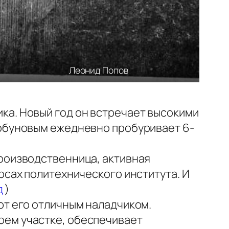
Леонид Попов
ка. Новый год он встречает высокими
орбуновым ежедневно пробуривает 6-
производственница, активная
рсах политехнического института. И
д
)
ют его отличным наладчиком.
оем участке, обеспечивает