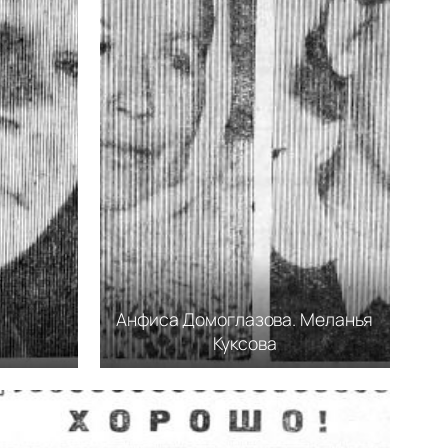
Анфиса Домоглазова. Меланья
Куксова