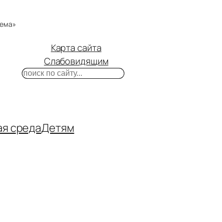
тема»
Карта сайта
Слабовидящим
Поиск
m
ube
нтакте
ая среда
Детям