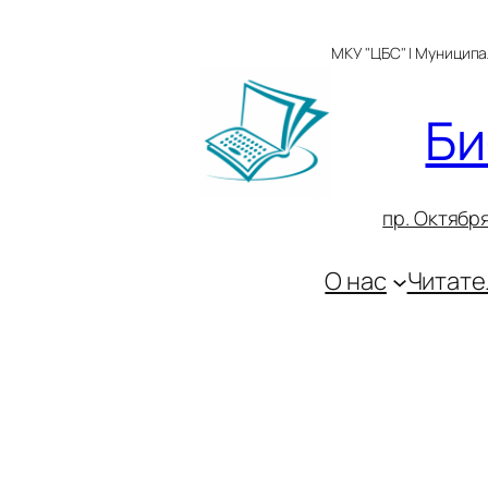
Перейти
к
МКУ "ЦБС" | Муницип
содержимому
Би
пр. Октября
О нас
Читате