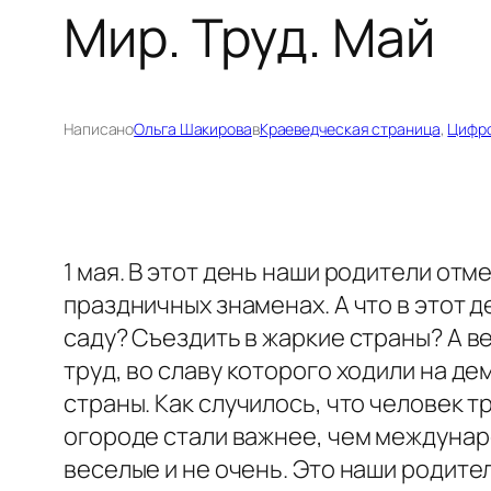
Мир. Труд. Май
Написано
Ольга Шакирова
в
Краеведческая страница
, 
Цифро
1 мая. В этот день наши родители отм
праздничных знаменах. А что в этот
саду? Съездить в жаркие страны? А в
труд, во славу которого ходили на д
страны. Как случилось, что человек т
огороде стали важнее, чем междунаро
веселые и не очень. Это наши родител