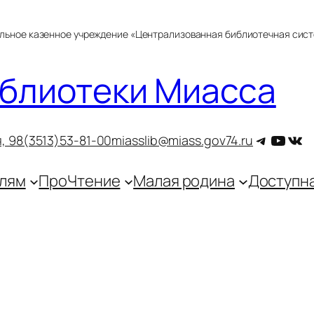
альное казенное учреждение «Централизованная библиотечная сис
блиотеки Миасса
Telegra
YouT
ВКо
, 9
8(3513)53-81-00
miasslib@miass.gov74.ru
лям
ПроЧтение
Малая родина
Доступн