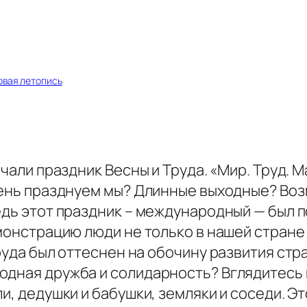
вая летопись
ечали праздник Весны и Труда. «Мир. Труд. 
 день празднуем мы? Длинные выходные? Во
едь этот праздник – международный — был 
емонстрацию люди не только в нашей стране 
руда был оттеснен на обочину развития стр
дная дружба и солидарность? Вглядитесь в 
и, дедушки и бабушки, земляки и соседи. Э