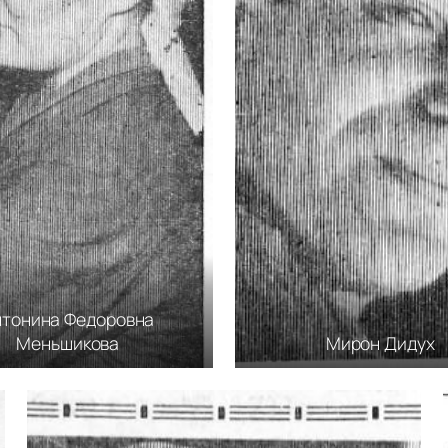
нтонина Федоровна
Меньшикова
Мирон Дидух