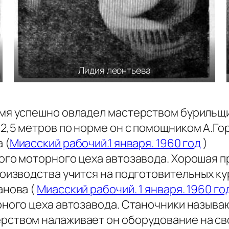
Лидия леонтьева
емя успешно овладел мастерством бурильщи
 2,5 метров по норме он с помощником А.Г
 (
Миасский рабочий.1 января. 1960 год
)
ого моторного цеха автозавода. Хорошая 
роизводства учится на подготовительных ку
анова (
Миасский рабочий. 1 января. 1960 го
рного цеха автозавода. Станочники называ
рством налаживает он оборудование на св