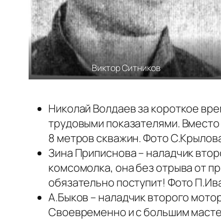
Виктор Ситников
Николай Волдаев за короткое вр
трудовыми показателями. Вместо
8 метров скважин. Фото С.Крылова
Зина Приписнова – наладчик втор
комсомолка, она без отрыва от п
обязательно поступит! Фото П.Ив
А.Быков – наладчик второго мото
Своевременно и с большим масте