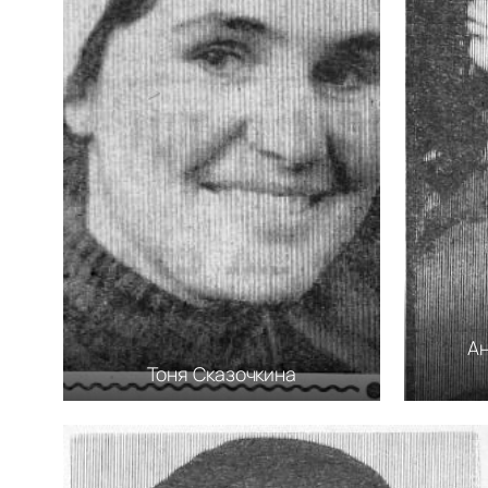
А
Тоня Сказочкина