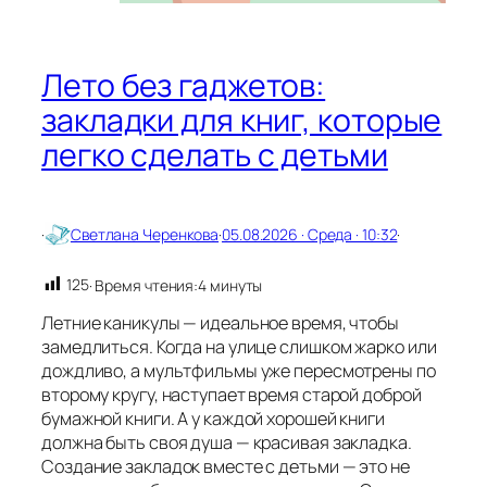
и
м
а
я
Лето без гаджетов:
с
в
закладки для книг, которые
е
легко сделать с детьми
ч
а
д
о
б
·
Светлана Черенкова
·
05.08.2026 · Среда · 10:32
·
р
а
125
· Время чтения:
4 минуты
и
л
Летние каникулы — идеальное время, чтобы
ю
замедлиться. Когда на улице слишком жарко или
б
дождливо, а мультфильмы уже пересмотрены по
в
второму кругу, наступает время старой доброй
и
бумажной книги. А у каждой хорошей книги
должна быть своя душа — красивая закладка.
Создание закладок вместе с детьми — это не