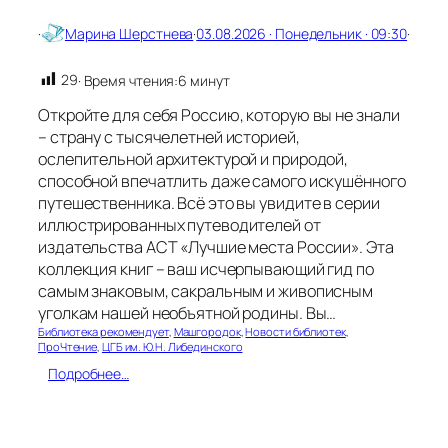
у
з
·
Марина Шерстнева
·
03.08.2026 · Понедельник · 09:30
·
н
е
29
· Время чтения:
6 минут
ц
о
Откройте для себя Россию, которую вы не знали
в
– страну с тысячелетней историей,
а
ослепительной архитектурой и природой,
:
с
способной впечатлить даже самого искушённого
т
путешественника. Всё это вы увидите в серии
р
иллюстрированных путеводителей от
а
издательства АСТ «Лучшие места России». Эта
н
коллекция книг – ваш исчерпывающий гид по
и
самым знаковым, сакральным и живописным
ц
уголкам нашей необъятной родины. Вы…
ы
д
Библиотека рекомендует
, 
Машгородок
, 
Новости библиотек
, 
ПроЧтение
, 
ЦГБ им. Ю.Н. Либединского
е
т
:
Подробнее…
с
Л
т
у
в
ч
а