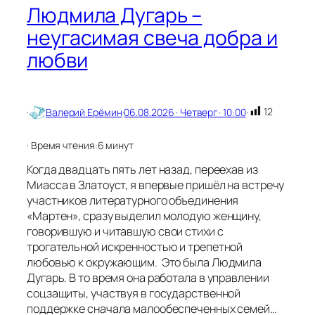
е
Людмила Дугарь –
й
неугасимая свеча добра и
любви
12
·
Валерий Ерёмин
·
06.08.2026 · Четверг · 10:00
·
· Время чтения:
6 минут
Когда двадцать пять лет назад, переехав из
Миасса в Златоуст, я впервые пришёл на встречу
участников литературного объединения
«Мартен», сразу выделил молодую женщину,
говорившую и читавшую свои стихи с
трогательной искренностью и трепетной
любовью к окружающим. Это была Людмила
Дугарь. В то время она работала в управлении
соцзащиты, участвуя в государственной
поддержке сначала малообеспеченных семей…