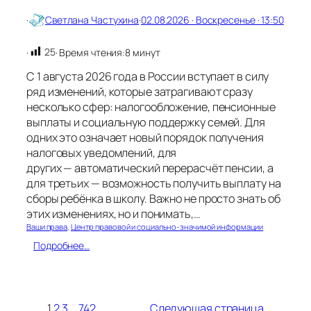
·
Светлана Частухина
·
02.08.2026 · Воскресенье · 13:50
25
·
· Время чтения:
8 минут
С 1 августа 2026 года в России вступает в силу
ряд изменений, которые затрагивают сразу
несколько сфер: налогообложение, пенсионные
выплаты и социальную поддержку семей. Для
одних это означает новый порядок получения
налоговых уведомлений, для
других — автоматический перерасчёт пенсии, а
для третьих — возможность получить выплату на
сборы ребёнка в школу. Важно не просто знать об
этих изменениях, но и понимать,…
Ваши права
, 
Центр правовой и социально-значимой информации
:
Подробнее…
А
в
г
у
1
2
3
…
742
Следующая страница
с