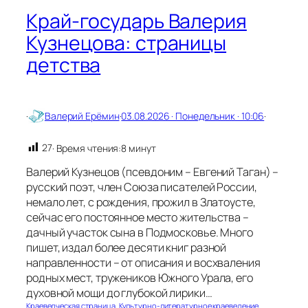
т
Край-государь Валерия
и
в
Кузнецова: страницы
!
детства
·
Валерий Ерёмин
·
03.08.2026 · Понедельник · 10:06
·
27
· Время чтения:
8 минут
Валерий Кузнецов (псевдоним – Евгений Таган) –
русский поэт, член Союза писателей России,
немало лет, с рождения, прожил в Златоусте,
сейчас его постоянное место жительства –
дачный участок сына в Подмосковье. Много
пишет, издал более десяти книг разной
направленности – от описания и восхваления
родных мест, тружеников Южного Урала, его
духовной мощи до глубокой лирики…
Краеведческая страница
, 
Культурно-литературное краеведение
, 