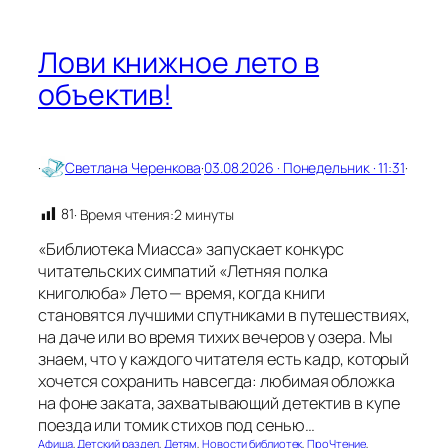
ь
Лови книжное лето в
объектив!
·
Светлана Черенкова
·
03.08.2026 · Понедельник · 11:31
·
81
· Время чтения:
2 минуты
«Библиотека Миасса» запускает конкурс
читательских симпатий «Летняя полка
книголюба» Лето — время, когда книги
становятся лучшими спутниками в путешествиях,
на даче или во время тихих вечеров у озера. Мы
знаем, что у каждого читателя есть кадр, который
хочется сохранить навсегда: любимая обложка
на фоне заката, захватывающий детектив в купе
поезда или томик стихов под сенью…
Афиша
, 
Детский раздел
, 
Детям
, 
Новости библиотек
, 
ПроЧтение
, 