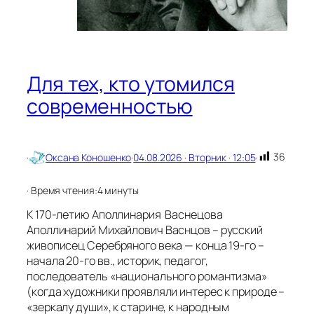
л
а
д
к
и
д
Для тех, кто утомился
л
я
современностью
к
н
и
г
36
·
Оксана Коношенко
·
04.08.2026 · Вторник · 12:05
·
,
к
о
· Время чтения:
4 минуты
т
К 170-летию Аполлинария Васнецова
о
р
Аполлинарий Михайлович Васнцов – русский
ы
живописец Серебряного века — конца 19-го –
е
начала 20-го вв., историк, педагог,
л
последователь «национального романтизма»
е
(когда художники проявляли интерес к природе –
г
«зеркалу души», к старине, к народным
к