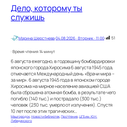
с
Дело, которому ты
о
служишь
в
р
е
м
е
51
·
Марина Шерстнева
·
04.08.2026 · Вторник · 11:00
·
н
н
· Время чтения:
14 минут
о
с
6 августа ежегодно, в годовщину бомбардировки
т
японского города Хиросима 6 августа 1945 года,
ь
отмечается Международный день «Врачи мира –
ю
за мир». 6 августа 1945 года в японском городе
Хиросима на мирное население авиацией США
была сброшена атомная бомба, в результате чего
погибло (140 тыс.) и пострадало (300 тыс.)
человек (230 тыс. умерло от излучения). Спустя
10 лет после этих трагических…
Машгородок
, 
Новости библиотек
, 
ПроЧтение
, 
ЦГБ им. Ю.Н.
Либединского