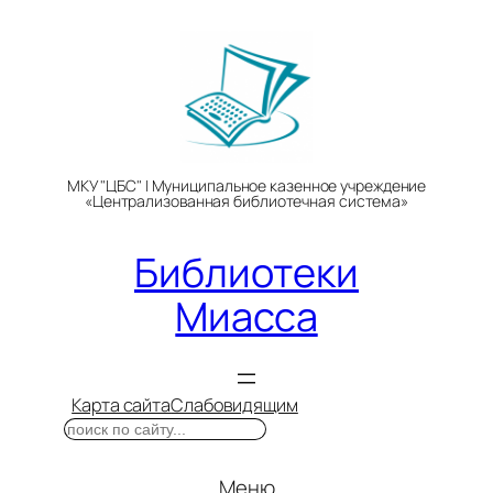
Перейти
к
содержимому
МКУ "ЦБС" | Муниципальное казенное учреждение
«Централизованная библиотечная система»
Библиотеки
Миасса
Карта сайта
Слабовидящим
Поиск
Меню