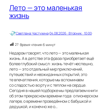
Лето — это маленькая
жизнь
·
Светлана Частухина
·
04.08.2026 · Вторник · 10:00
·
27
· Время чтения:
6 минут
Недаром говорят, что лето — это маленькая
жизнь. А в детстве эта фраза приобретает ещё
более глубокий смысл: жизнь течёт неспешно,
лето — это отдельный мир приключений,
путешествий и неожиданных открытий, это
те впечатления, которые мы вспоминаем
со сладостью во рту и с теплом на сердце.
Сегодня в нашей подборке мы предлагаем книги
об этом прекрасном времени года: о пионерском
лагере, о времени проведённом с бабушкой и
дедушкой, и конечно же о…