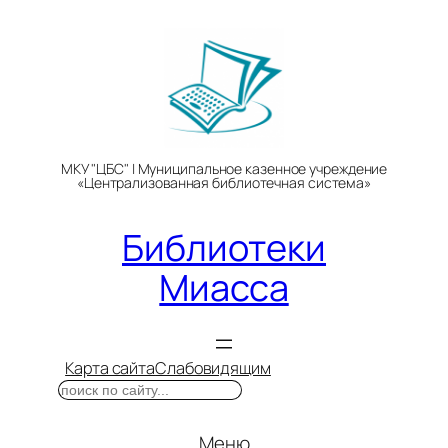
Перейти
к
содержимому
МКУ "ЦБС" | Муниципальное казенное учреждение
«Централизованная библиотечная система»
Библиотеки
Миасса
Карта сайта
Слабовидящим
Поиск
Меню