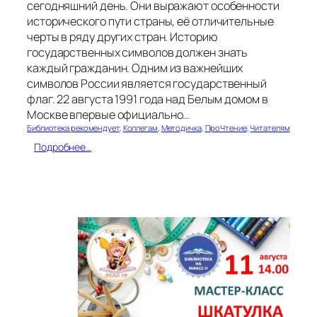
сегодняшний день. Они выражают особенности
исторического пути страны, её отличительные
черты в ряду других стран. Историю
государственных символов должен знать
каждый гражданин. Одним из важнейших
символов России является государственный
флаг. 22 августа 1991 года над Белым домом в
Москве впервые официально…
Библиотека рекомендует
, 
Коллегам
, 
Методичка
, 
ПроЧтение
, 
Читателям
:
Подробнее…
М
е
т
о
д
и
ч
е
с
к
а
я