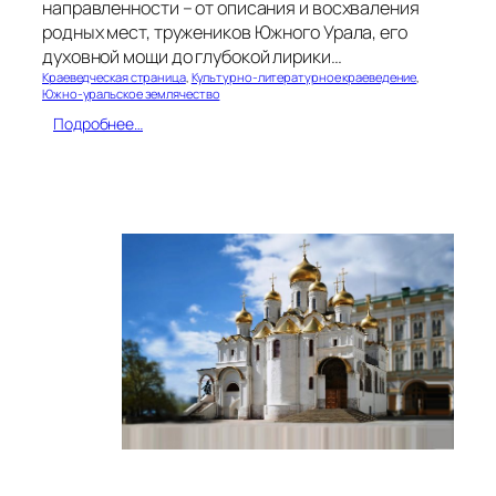
направленности – от описания и восхваления
родных мест, тружеников Южного Урала, его
духовной мощи до глубокой лирики…
Краеведческая страница
, 
Культурно-литературное краеведение
, 
Южно-уральское землячество
:
Подробнее…
К
р
а
й
-
г
о
с
у
д
а
р
ь
В
а
л
е