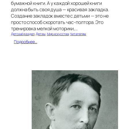
бумажной книги. А у каждой хорошей книги
должна быть своя душа — красивая закладка.
Создание закладок вместе с детьми — это не
просто способ скоротать час-полтора. Это
тренировка мелкой моторики,…
Детский раздел
, 
Детям
, 
Мир искусства
, 
Читателям
:
Подробнее…
Л
е
т
о
б
е
з
г
а
д
ж
е
т
о
в
: