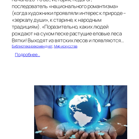
л
последователь «национального романтизма»
е
(когда художники проявляли интерес к природе –
г
«зеркалу души», к старине, к народным
к
о
традициям). «Поразительно, каких людей
с
рождают на сухом песке растущие еловые леса
д
Вятки! Выходят из вятских лесов и появляются…
е
Библиотека рекомендует
, 
Мир искусства
л
:
Подробнее…
а
Д
т
л
ь
я
с
т
д
е
е
х
т
,
ь
к
м
т
и
о
у
т
о
м