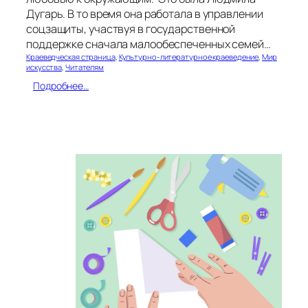
Дугарь. В то время она работала в управлении
соцзащиты, участвуя в государственной
поддержке сначала малообеспеченных семей…
Краеведческая страница
, 
Культурно-литературное краеведение
, 
Мир
искусства
, 
Читателям
:
Подробнее…
Л
ю
д
м
и
л
а
Д
у
г
а
р
ь
–
н
е
у