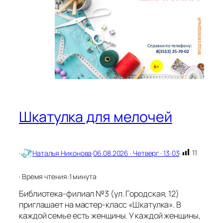
п
о
д
б
о
р
к
а
:
с
ц
е
Шкатулка для мелочей
н
а
р
и
11
·
Наталья Никонова
·
06.08.2026 · Четверг · 13:03
·
и
к
о
· Время чтения:
1 минута
Д
н
Библиотека-филиал №3 (ул. Городская, 12)
ю
приглашает на мастер-класс «Шкатулка». В
Г
каждой семье есть женщины. У каждой женщины,
о