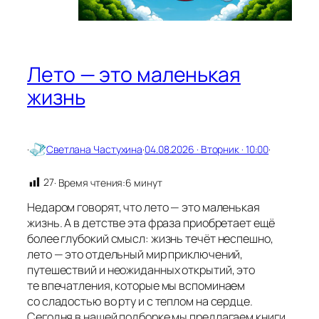
и
ш
ь
Лето — это маленькая
жизнь
·
Светлана Частухина
·
04.08.2026 · Вторник · 10:00
·
27
· Время чтения:
6 минут
Недаром говорят, что лето — это маленькая
жизнь. А в детстве эта фраза приобретает ещё
более глубокий смысл: жизнь течёт неспешно,
лето — это отдельный мир приключений,
путешествий и неожиданных открытий, это
те впечатления, которые мы вспоминаем
со сладостью во рту и с теплом на сердце.
Сегодня в нашей подборке мы предлагаем книги