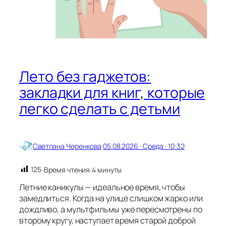
г
а
с
и
м
а
я
Лето без гаджетов:
с
в
закладки для книг, которые
е
легко сделать с детьми
ч
а
д
о
б
·
Светлана Черенкова
·
05.08.2026 · Среда · 10:32
·
р
а
125
· Время чтения:
4 минуты
и
л
Летние каникулы — идеальное время, чтобы
ю
замедлиться. Когда на улице слишком жарко или
б
дождливо, а мультфильмы уже пересмотрены по
в
второму кругу, наступает время старой доброй
и