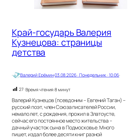
б
ъ
е
к
т
Край-государь Валерия
и
в
Кузнецова: страницы
!
детства
·
Валерий Ерёмин
·
03.08.2026 · Понедельник · 10:06
·
27
· Время чтения:
8 минут
Валерий Кузнецов (псевдоним – Евгений Таган) –
русский поэт, член Союза писателей России,
немало лет, с рождения, прожил в Златоусте,
сейчас его постоянное место жительства –
дачный участок сына в Подмосковье. Много
пишет, издал более десяти книг разной