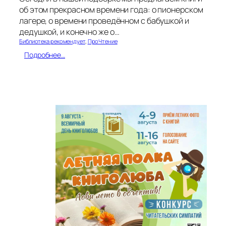
об этом прекрасном времени года: о пионерском
лагере, о времени проведённом с бабушкой и
дедушкой, и конечно же о…
Библиотека рекомендует
, 
ПроЧтение
:
Подробнее…
Л
е
т
о
—
э
т
о
м
а
л
е
н
ь
к
а
я