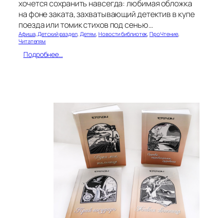
хочется сохранить навсегда: любимая обложка
на фоне заката, захватывающий детектив в купе
поезда или томик стихов под сенью…
Афиша
, 
Детский раздел
, 
Детям
, 
Новости библиотек
, 
ПроЧтение
, 
Читателям
:
Подробнее…
Л
о
в
и
к
н
и
ж
н
о
е
л
е
т
о
в
о