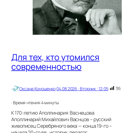
з
а
к
л
а
д
к
и
д
Для тех, кто утомился
л
я
современностью
к
н
и
г
36
·
Оксана Коношенко
·
04.08.2026 · Вторник · 12:05
·
,
к
о
· Время чтения:
4 минуты
т
К 170-летию Аполлинария Васнецова
о
р
Аполлинарий Михайлович Васнцов – русский
ы
живописец Серебряного века — конца 19-го –
е
начала 20-го вв., историк, педагог,