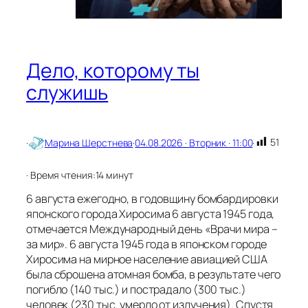
и
л
с
я
с
Дело, которому ты
о
служишь
в
р
е
м
е
51
·
Марина Шерстнева
·
04.08.2026 · Вторник · 11:00
·
н
н
· Время чтения:
14 минут
о
с
6 августа ежегодно, в годовщину бомбардировки
т
японского города Хиросима 6 августа 1945 года,
ь
отмечается Международный день «Врачи мира –
ю
за мир». 6 августа 1945 года в японском городе
Хиросима на мирное население авиацией США
была сброшена атомная бомба, в результате чего
погибло (140 тыс.) и пострадало (300 тыс.)
человек (230 тыс. умерло от излучения). Спустя