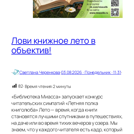
ж
и
з
н
ь
Лови книжное лето в
объектив!
·
Светлана Черенкова
·
03.08.2026 · Понедельник · 11:31
·
82
· Время чтения:
2 минуты
«Библиотека Миасса» запускает конкурс
читательских симпатий «Летняя полка
книголюба» Лето — время, когда книги
становятся лучшими спутниками в путешествиях,
на даче или во время тихих вечеров у озера. Мы
знаем, что у каждого читателя есть кадр, который