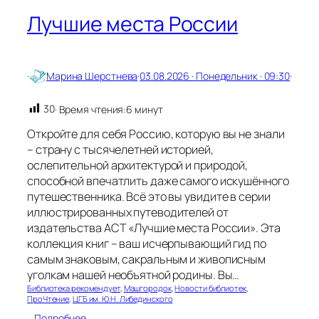
р
Лучшие места России
и
я
К
у
з
·
Марина Шерстнева
·
03.08.2026 · Понедельник · 09:30
·
н
е
30
· Время чтения:
6 минут
ц
о
Откройте для себя Россию, которую вы не знали
в
– страну с тысячелетней историей,
а
ослепительной архитектурой и природой,
:
с
способной впечатлить даже самого искушённого
т
путешественника. Всё это вы увидите в серии
р
иллюстрированных путеводителей от
а
издательства АСТ «Лучшие места России». Эта
н
коллекция книг – ваш исчерпывающий гид по
и
самым знаковым, сакральным и живописным
ц
уголкам нашей необъятной родины. Вы…
ы
д
Библиотека рекомендует
, 
Машгородок
, 
Новости библиотек
, 
ПроЧтение
, 
ЦГБ им. Ю.Н. Либединского
е
т
:
Подробнее…