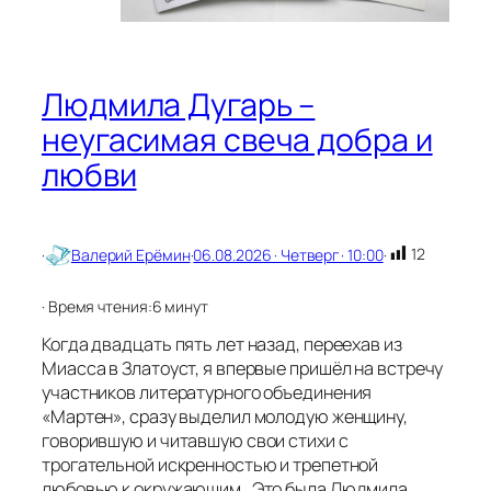
и
л
и
о
ч
е
Людмила Дугарь –
й
неугасимая свеча добра и
любви
12
·
Валерий Ерёмин
·
06.08.2026 · Четверг · 10:00
·
· Время чтения:
6 минут
Когда двадцать пять лет назад, переехав из
Миасса в Златоуст, я впервые пришёл на встречу
участников литературного объединения
«Мартен», сразу выделил молодую женщину,
говорившую и читавшую свои стихи с
трогательной искренностью и трепетной
любовью к окружающим. Это была Людмила